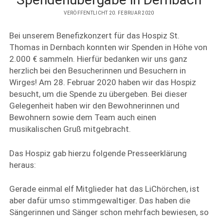
phone
email-
DATENSCHUTZERKLÄRUNG
form
VERÖFFENTLICHT 20. FEBRUAR 2020
PRIVATSPHÄRE-EINSTELLUNGEN
Bei unserem Benefizkonzert für das Hospiz St.
Thomas in Dernbach konnten wir Spenden in Höhe von
2.000 € sammeln. Hierfür bedanken wir uns ganz
herzlich bei den Besucherinnen und Besuchern in
Wirges! Am 28. Februar 2020 haben wir das Hospiz
besucht, um die Spende zu übergeben. Bei dieser
Gelegenheit haben wir den Bewohnerinnen und
Bewohnern sowie dem Team auch einen
musikalischen Gruß mitgebracht.
Das Hospiz gab hierzu folgende Presseerklärung
heraus:
Gerade einmal elf Mitglieder hat das LiChörchen, ist
aber dafür umso stimmgewaltiger. Das haben die
Sängerinnen und Sänger schon mehrfach bewiesen, so